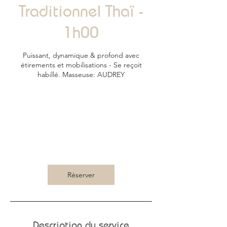
Traditionnel Thaï -
1h00
Puissant, dynamique & profond avec
étirements et mobilisations - Se reçoit
habillé. Masseuse: AUDREY
65
euros
1 h
1
65 €
Avenue de l'Interne Jacques Loeb
Réserver
Description du service