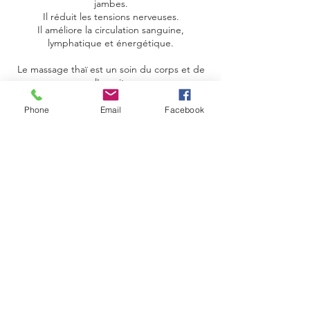
jambes.
Il réduit les tensions nerveuses.
Il améliore la circulation sanguine,
lymphatique et énergétique.
Le massage thaï est un soin du corps et de
l'esprit.
Phone
Email
Facebook
Politique d'annulation
Pour annuler ou reporter un rendez-vous,
merci de nous contacter 48h à l'avance.
Une annulation de moins de 24h est dû ou
le bon cadeau est perdu.
Coordonnées