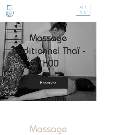
ME
NU
Massage
Traditionnel Thaï -
1h00
Réserver
Massage